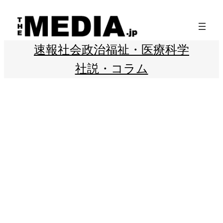
内
容
を
速報
社会
政治
福祉・医療
科学
ス
社説・コラム
キ
ッ
プ