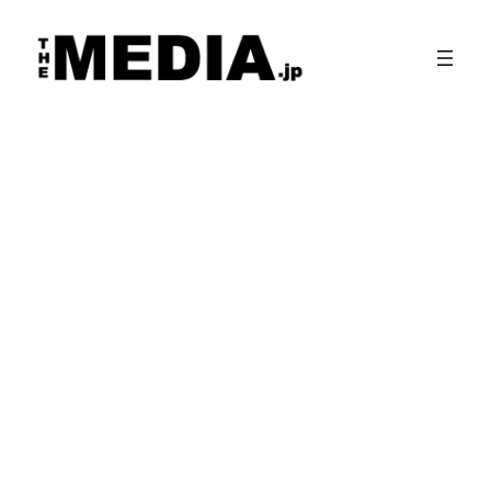
内
容
を
ス
キ
ッ
プ