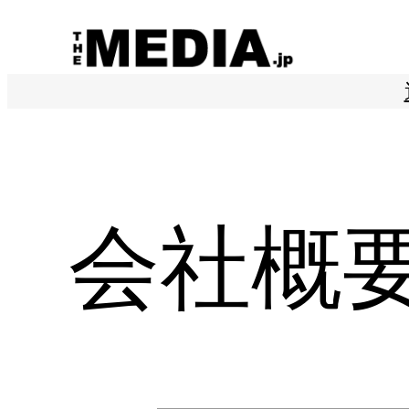
内
容
を
ス
キ
ッ
プ
会社概