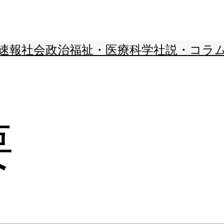
速報
社会
政治
福祉・医療
科学
社説・コラ
要